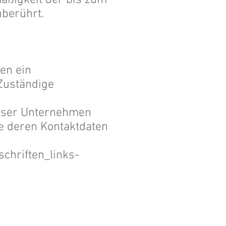
mäßigkeit der bis zum
nberührt.
en ein
Zuständige
nser Unternehmen
ie deren Kontaktdaten
chriften_links-