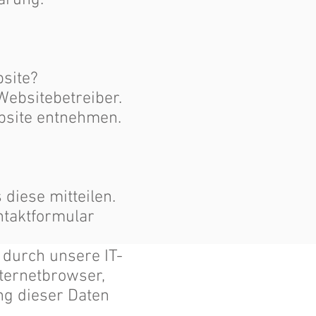
ärung.
bsite?
Websitebetreiber.
bsite entnehmen.
diese mitteilen.
ontaktformular
durch unsere IT-
nternetbrowser,
ng dieser Daten